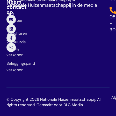
info@nationalehuizenmaatschappij.nl
Neem
Nationale Huizenmaatschappij in de media
verkopen
contact
op
Huis
08
verkopen
-
en
30
terughuren
Verhuurde
woning
verkopen
Beleggingspand
verkopen
Al
© Copyright 2026 Nationale Huizenmaatschappij. All
rights reserved. Gemaakt door
DLC Media
.