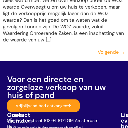
Alles wat u moet weten over verkoop onder de WOZ
waarde Overweegt u om uw huis te verkopen, maar
ligt de verkoopprijs mogelijk lager dan de WOZ
waarde? Dan is het goed om te weten wat de
gevolgen kunnen zijn. De WOZ waarde, voluit:
Waardering Onroerende Zaken, is een inschatting van
de waarde van uw […]
Volgende
→
Voor een directe en
zorgeloze verkoop van uw
huis of pand
Vrijblijvend bod ontvangen
Onze
Contact
Li
diensten
ev
Van Eeghenstraat 108-H, 1071 GM Amsterdam
be
Huis