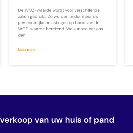
De WOZ-waarde wordt voor verschillende
zaken gebruikt. Zo worden onder meer uw
gemeentelijke belastingen op basis van de
WOZ-waarde berekend. We kunnen het ons
dan
Lees meer
 verkoop van uw huis of pand