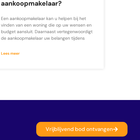
aankoopmakelaar?
Een aankoopmakelaar kan u helpen bij het
vinden van een woning die op uw wensen en
budget aansluit. Daarnaast vertegenwoordigt
de aankoopmakelaar uw belangen tijdens
Lees meer
Vrijblijvend bod ontvangen