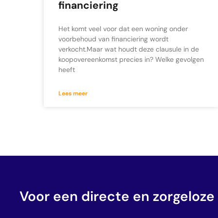
financiering
Het komt veel voor dat een woning onder
voorbehoud van financiering wordt
verkocht.Maar wat houdt deze clausule in de
koopovereenkomst precies in? Welke gevolgen
heeft
Lees meer
Voor een directe en zorgeloze