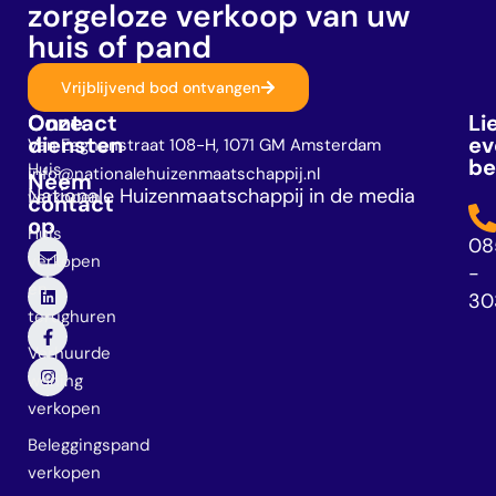
zorgeloze verkoop van uw
huis of pand
Vrijblijvend bod ontvangen
Onze
Contact
Li
diensten
ev
Van Eeghenstraat 108-H, 1071 GM Amsterdam
be
Huis
info@nationalehuizenmaatschappij.nl
Neem
Nationale Huizenmaatschappij in de media
verkopen
contact
op
Huis
08
verkopen
-
en
30
terughuren
Verhuurde
woning
verkopen
Beleggingspand
verkopen