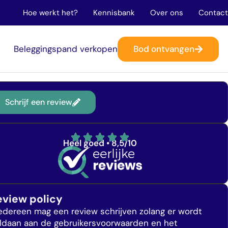
Hoe werkt het?
Kennisbank
Over ons
Contact
Bod ontvangen
n
Beleggingspand verkopen
Schrijf een review
Heel goed • 8,5/10
eview policy
Iedereen mag een review schrijven zolang er wordt
ldaan aan de gebruikersvoorwaarden en het