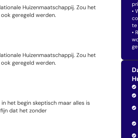
pr
 Nationale Huizenmaatschappij. Zou het
• 
n ook geregeld werden.
co
te
• 
wo
ge
 Nationale Huizenmaatschappij. Zou het
n ook geregeld werden.
D
H
 in het begin skeptisch maar alles is
ijn dat het zonder