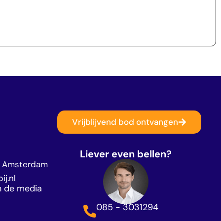
Vrijblijvend bod ontvangen
Liever even bellen?
M Amsterdam
j.nl
n de media
085 - 3031294