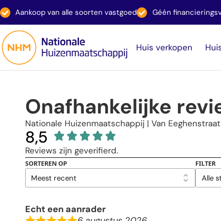
Aankoop van alle soorten vastgoed
Géén financiering
Huis verkopen
Hui
Onafhankelijke rev
Nationale Huizenmaatschappij | Van Eeghenstraa
8,5
Reviews zijn geverifierd.
SORTEREN OP
FILTER
Echt een aanrader
6 augustus 2026