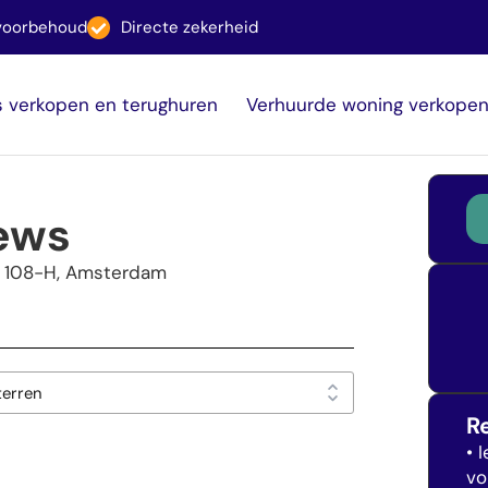
svoorbehoud
Directe zekerheid
s verkopen en terughuren
Verhuurde woning verkope
iews
t 108-H, Amsterdam
R
• 
vo