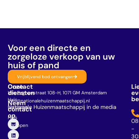
Voor een directe en
zorgeloze verkoop van uw
huis of pand
Vrijblijvend bod ontvangen
Onze
Contact
Li
diensten
ev
Van Eeghenstraat 108-H, 1071 GM Amsterdam
be
Huis
info@nationalehuizenmaatschappij.nl
Neem
Nationale Huizenmaatschappij in de media
verkopen
contact
op
Huis
08
verkopen
-
en
30