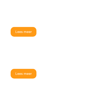
Huis verkopen in slechte staat
Lees meer
Huis verkopen van ouders
Lees meer
Huis verkopen met gebreken