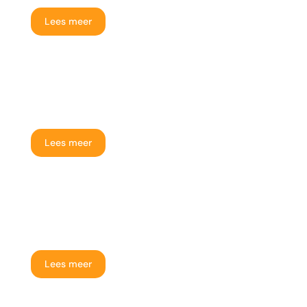
Lees meer
Huis verkopen en terughuren
Lees meer
Verhuurde woning verkopen
Lees meer