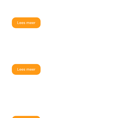
Huis verkopen en terughuren
Lees meer
Verhuurde woning verkopen
Lees meer
Huis verkopen in slechte staat