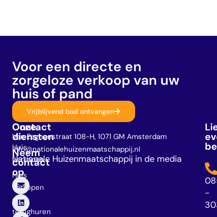
Voor een directe en
zorgeloze verkoop van uw
huis of pand
Vrijblijvend bod ontvangen
Onze
Contact
Li
diensten
ev
Van Eeghenstraat 108-H, 1071 GM Amsterdam
be
Huis
info@nationalehuizenmaatschappij.nl
Neem
Nationale Huizenmaatschappij in de media
verkopen
contact
op
Huis
08
verkopen
-
en
30
terughuren