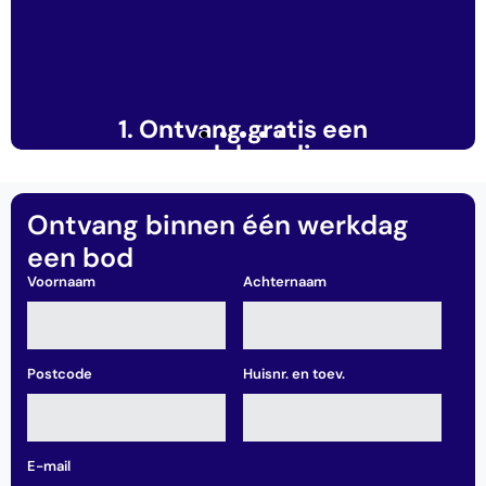
s, u
1. Ontvang gratis een
2. 
waardebepaling
 Ook
Op basis van de gegevens over de staat
Na de
Ontvang binnen één werkdag
mtrent
van onderhoud kan onze taxateur op
aan
een bod
afstand een concrete berekening maken.
Voornaam
Achternaam
Vraag vrijblijvend een bod aan
Postcode
Huisnr. en toev.
E-mail