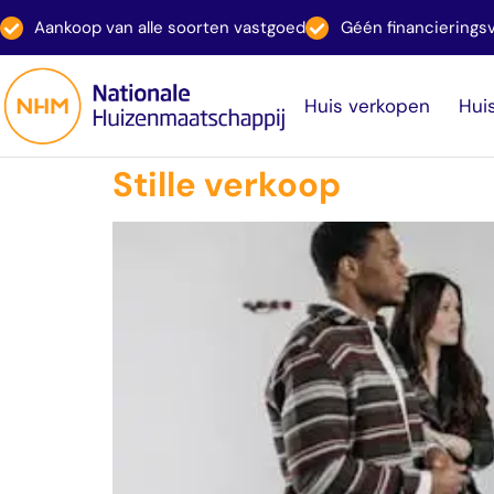
Aankoop van alle soorten vastgoed
Géén financiering
Huis verkopen
Hui
Stille verkoop