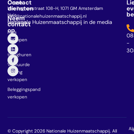
Onze
Contact
Li
diensten
ev
Van Eeghenstraat 108-H, 1071 GM Amsterdam
be
Huis
info@nationalehuizenmaatschappij.nl
Neem
Nationale Huizenmaatschappij in de media
verkopen
contact
op
Huis
08
verkopen
-
en
30
terughuren
Verhuurde
woning
verkopen
Beleggingspand
verkopen
Al
© Copyright 2026 Nationale Huizenmaatschappij. All