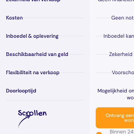
Kosten
Geen not
Inboedel & oplevering
Inboedel kan
Beschikbaarheid van geld
Zekerheid
Flexibiliteit na verkoop
Voorscho
Doorlooptijd
Mogelijkheid om
wo
Scrollen
Ontvang een
won
Binnen 24