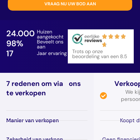
24.000
Huizen
aangekocht
98
%
Beveelt ons
aan
17
Trots op onze
Jaar ervaring
beoordeling van een 8.5
7 redenen om via ons
Verkoop
te verkopen
We kij
persoon
Manier van verkopen
Koopt di
Zekerheid van verkoop
Geen financie