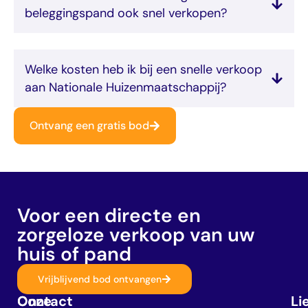
beleggingspand ook snel verkopen?
Welke kosten heb ik bij een snelle verkoop
aan Nationale Huizenmaatschappij?
Ontvang een gratis bod
Voor een directe en
zorgeloze verkoop van uw
huis of pand
Vrijblijvend bod ontvangen
Onze
Contact
Li