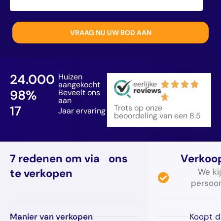
24.000
Huizen
aangekocht
98
%
Beveelt ons
aan
17
Trots op onze
Jaar ervaring
beoordeling van een 8.5
7 redenen om via ons
Verkoop
te verkopen
We kij
persoon
Manier van verkopen
Koopt di