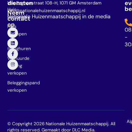
diensten
ev
Van Eeghenstraat 108-H, 1071 GM Amsterdam
be
Huis
info@nationalehuizenmaatschappij.nl
Neem
Nationale Huizenmaatschappij in de media
verkopen
contact
op
Huis
08
verkopen
-
en
30
terughuren
Verhuurde
woning
verkopen
Beleggingspand
verkopen
Al
© Copyright 2026 Nationale Huizenmaatschappij. All
rights reserved. Gemaakt door
DLC Media
.