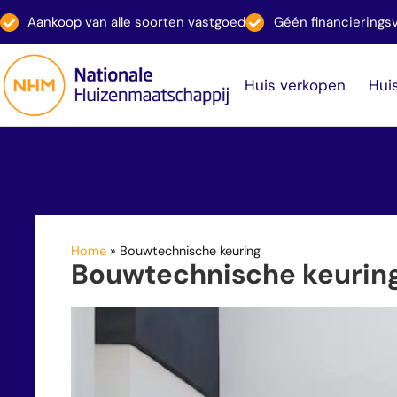
Aankoop van alle soorten vastgoed
Géén financiering
Huis verkopen
Hui
Home
»
Bouwtechnische keuring
Bouwtechnische keurin