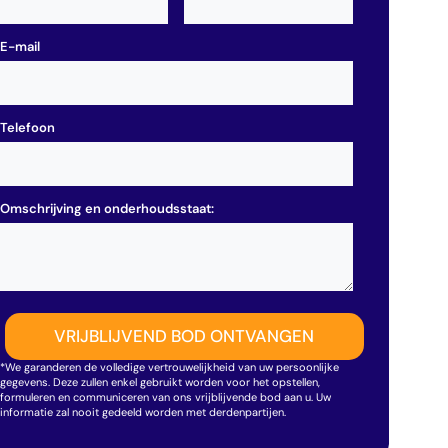
E-mail
Telefoon
Omschrijving en onderhoudsstaat:
*We garanderen de volledige vertrouwelijkheid van uw persoonlijke
gegevens. Deze zullen enkel gebruikt worden voor het opstellen,
formuleren en communiceren van ons vrijblijvende bod aan u. Uw
informatie zal nooit gedeeld worden met derdenpartijen.