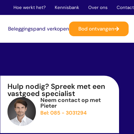
Hoe werkt het?
Kennisbank
Over ons
Contact
Bod ontvangen
n
Beleggingspand verkopen
Hulp nodig? Spreek met een
vastgoed specialist
Neem contact op met
Pieter
Bel: 085 - 3031294