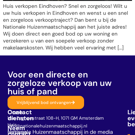
Huis verkopen Eindhoven? Snel en zorgeloos! Wilt u
uw huis verkopen in Eindhoven en wenst u een snel
en zorgeloos verkooptraject? Dan bent u bij de
Nationale Huizenmaatschappij aan het juiste adres!
Wij doen direct een goed bod op uw woning en
verzekeren u van een soepele verkoop zonder
makelaarskosten. Wij hebben veel ervaring met […]
Voor een directe en
zorgeloze verkoop van uw
huis of pand
Vrijblijvend bod ontvangen
Onze
Contact
Li
diensten
ev
Van Eeghenstraat 108-H, 1071 GM Amsterdam
be
Huis
info@nationalehuizenmaatschappij.nl
Neem
Nationale Huizenmaatschappij in de media
verkopen
contact