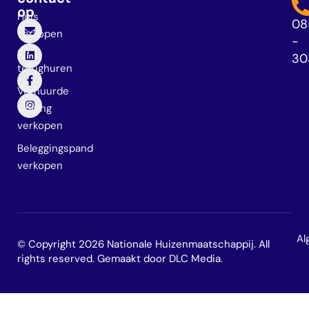
op
Huis
08
verkopen
-
en
30
terughuren
Verhuurde
woning
verkopen
Beleggingspand
verkopen
Al
© Copyright 2026 Nationale Huizenmaatschappij. All
rights reserved. Gemaakt door
DLC Media
.