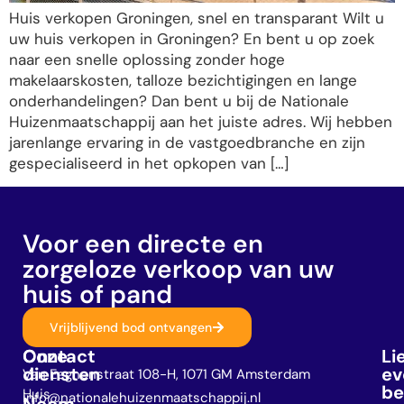
Huis verkopen Groningen, snel en transparant Wilt u
uw huis verkopen in Groningen? En bent u op zoek
naar een snelle oplossing zonder hoge
makelaarskosten, talloze bezichtigingen en lange
onderhandelingen? Dan bent u bij de Nationale
Huizenmaatschappij aan het juiste adres. Wij hebben
jarenlange ervaring in de vastgoedbranche en zijn
gespecialiseerd in het opkopen van […]
Voor een directe en
zorgeloze verkoop van uw
huis of pand
Vrijblijvend bod ontvangen
Onze
Contact
Li
diensten
ev
Van Eeghenstraat 108-H, 1071 GM Amsterdam
be
Huis
info@nationalehuizenmaatschappij.nl
Neem