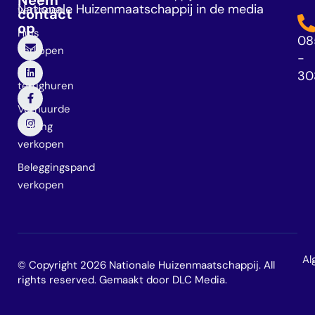
Nationale Huizenmaatschappij in de media
verkopen
contact
op
Huis
08
verkopen
-
en
30
terughuren
Verhuurde
woning
verkopen
Beleggingspand
verkopen
Al
© Copyright 2026 Nationale Huizenmaatschappij. All
rights reserved. Gemaakt door
DLC Media
.