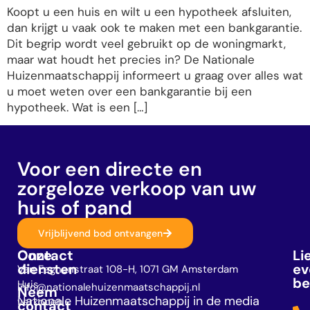
Koopt u een huis en wilt u een hypotheek afsluiten,
dan krijgt u vaak ook te maken met een bankgarantie.
Dit begrip wordt veel gebruikt op de woningmarkt,
maar wat houdt het precies in? De Nationale
Huizenmaatschappij informeert u graag over alles wat
u moet weten over een bankgarantie bij een
hypotheek. Wat is een […]
Voor een directe en
zorgeloze verkoop van uw
huis of pand
Vrijblijvend bod ontvangen
Onze
Contact
Li
diensten
ev
Van Eeghenstraat 108-H, 1071 GM Amsterdam
be
Huis
info@nationalehuizenmaatschappij.nl
Neem
Nationale Huizenmaatschappij in de media
verkopen
contact