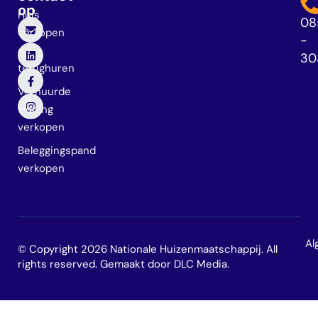
op
Huis
08
verkopen
-
en
30
terughuren
Verhuurde
woning
verkopen
Beleggingspand
verkopen
Al
© Copyright 2026 Nationale Huizenmaatschappij. All
rights reserved. Gemaakt door
DLC Media
.