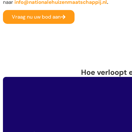
naar
info@nationalehuizenmaatschappij.nl
.
Vraag nu uw bod aan
Hoe verloopt 