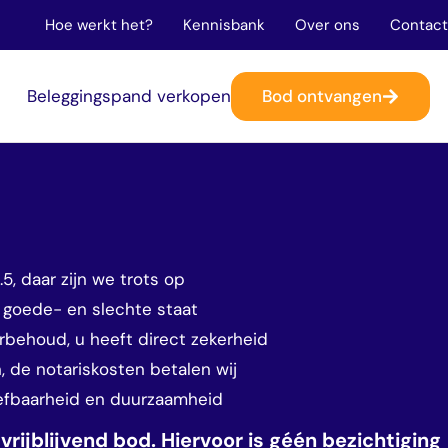
Hoe werkt het?
Kennisbank
Over ons
Contact
Bod ontvangen
n
Beleggingspand verkopen
, daar zijn we trots op
 goede- en slechte staat
rbehoud, u heeft direct zekerheid
 de notariskosten betalen wij
eefbaarheid en duurzaamheid
rijblijvend bod. Hiervoor is géén bezichtiging