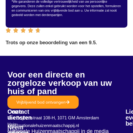
*We garanderen de volledige vertrouwelijkheid van uw persoonlijke
gegevens. Deze zullen enkel gebruikt worden voor het opstellen, formuleren
en communiceren van ons vrijblijvende bod aan u. Uw informatie zal nooit
gedeeld worden met derdenpartijen.
Trots op onze beoordeling van een 9.5.
Voor een directe en
zorgeloze verkoop van uw
huis of pand
Vrijblijvend bod ontvangen
Onze
Contact
Li
diensten
ev
Van Eeghenstraat 108-H, 1071 GM Amsterdam
be
Huis
info@nationalehuizenmaatschappij.nl
Neem
Nationale Huizenmaatschappij in de media
verkopen