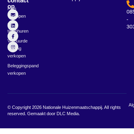
contact
op
Huis
08
verkopen
-
en
30
terughuren
Verhuurde
woning
verkopen
Beleggingspand
verkopen
Al
© Copyright 2026 Nationale Huizenmaatschappij. All rights
reserved. Gemaakt door
DLC Media
.