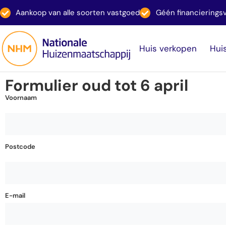
Aankoop van alle soorten vastgoed
Géén financiering
Huis verkopen
Hui
Formulier oud tot 6 april
Voornaam
Postcode
E-mail