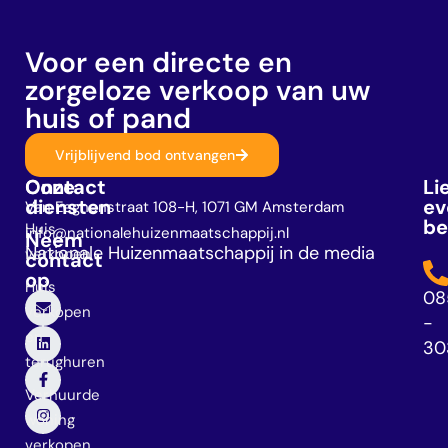
Voor een directe en
zorgeloze verkoop van uw
huis of pand
Vrijblijvend bod ontvangen
Onze
Contact
Li
diensten
ev
Van Eeghenstraat 108-H, 1071 GM Amsterdam
be
Huis
info@nationalehuizenmaatschappij.nl
Neem
Nationale Huizenmaatschappij in de media
verkopen
contact
op
Huis
08
verkopen
-
en
30
terughuren
Verhuurde
woning
verkopen